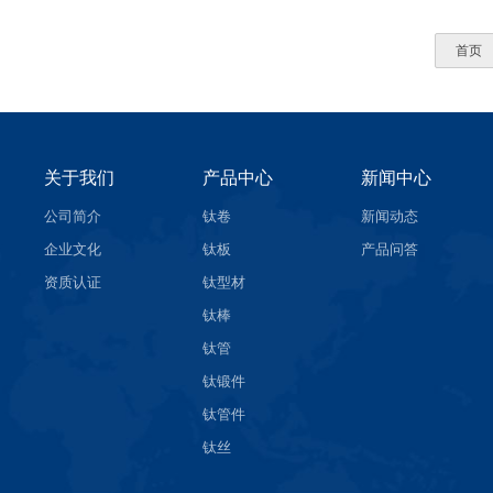
首页
关于我们
产品中心
新闻中心
公司简介
钛卷
新闻动态
企业文化
钛板
产品问答
资质认证
钛型材
钛棒
钛管
钛锻件
钛管件
钛丝