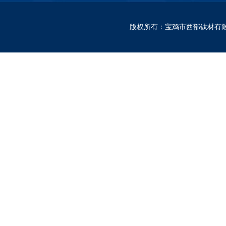
版权所有
：
宝鸡市西部钛材有