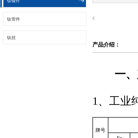
钛锻件
钛管件
钛丝
产品介绍：
一
、
1、工业
牌号
Fe