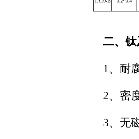
TA10-B
0.2~0.4
二
、
钛
1、耐
2、密度
3、无